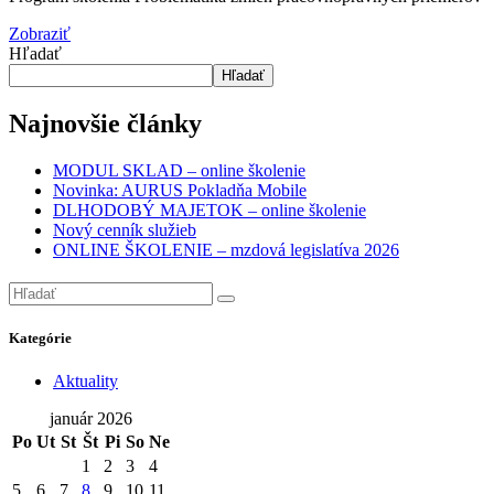
Zobraziť
Hľadať
Hľadať
Najnovšie články
MODUL SKLAD – online školenie
Novinka: AURUS Pokladňa Mobile
DLHODOBÝ MAJETOK – online školenie
Nový cenník služieb
ONLINE ŠKOLENIE – mzdová legislatíva 2026
Kategórie
Aktuality
január 2026
Po
Ut
St
Št
Pi
So
Ne
1
2
3
4
5
6
7
8
9
10
11