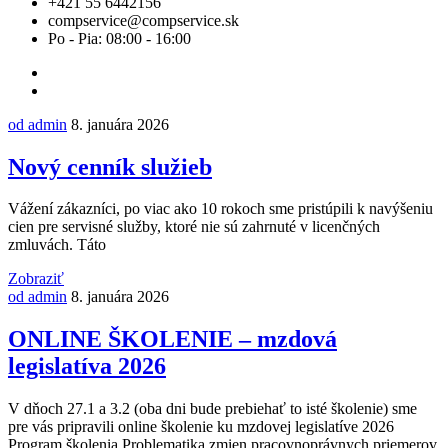
+421 55 6442156
compservice@compservice.sk
Po - Pia: 08:00 - 16:00
od admin
8. januára 2026
Nový cenník služieb
Vážení zákazníci, po viac ako 10 rokoch sme pristúpili k navýšeniu
cien pre servisné služby, ktoré nie sú zahrnuté v licenčných
zmluvách. Táto
Zobraziť
od admin
8. januára 2026
ONLINE ŠKOLENIE – mzdová
legislatíva 2026
V dňoch 27.1 a 3.2 (oba dni bude prebiehať to isté školenie) sme
pre vás pripravili online školenie ku mzdovej legislatíve 2026
Program školenia Problematika zmien pracovnoprávnych priemerov