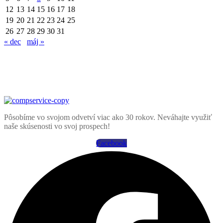
12
13
14
15
16
17
18
19
20
21
22
23
24
25
26
27
28
29
30
31
« dec
máj »
Pôsobíme vo svojom odvetví viac ako 30 rokov. Neváhajte využiť
naše skúsenosti vo svoj prospech!
Facebook