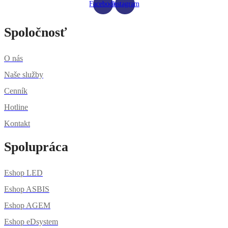
Facebook
Instagram
Spoločnosť
O nás
Naše služby
Cenník
Hotline
Kontakt
Spolupráca
Eshop LED
Eshop ASBIS
Eshop AGEM
Eshop eDsystem