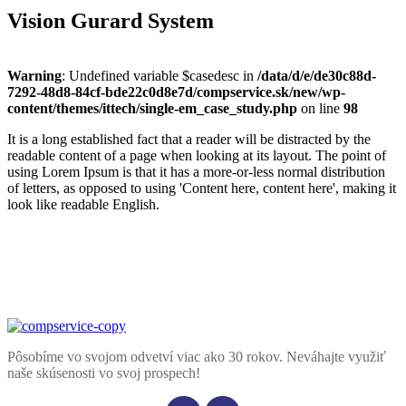
Vision Gurard System
Warning
: Undefined variable $casedesc in
/data/d/e/de30c88d-
7292-48d8-84cf-bde22c0d8e7d/compservice.sk/new/wp-
content/themes/ittech/single-em_case_study.php
on line
98
It is a long established fact that a reader will be distracted by the
readable content of a page when looking at its layout. The point of
using Lorem Ipsum is that it has a more-or-less normal distribution
of letters, as opposed to using 'Content here, content here', making it
look like readable English.
Pôsobíme vo svojom odvetví viac ako 30 rokov. Neváhajte využiť
naše skúsenosti vo svoj prospech!