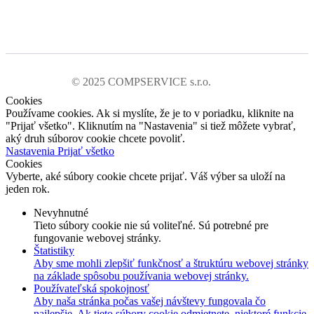
© 2025 COMPSERVICE s.r.o.
Cookies
Používame cookies. Ak si myslíte, že je to v poriadku, kliknite na
"Prijať všetko". Kliknutím na "Nastavenia" si tiež môžete vybrať,
aký druh súborov cookie chcete povoliť.
Nastavenia
Prijať všetko
Cookies
Vyberte, aké súbory cookie chcete prijať. Váš výber sa uloží na
jeden rok.
Nevyhnutné
Tieto súbory cookie nie sú voliteľné. Sú potrebné pre
fungovanie webovej stránky.
Štatistiky
Aby sme mohli zlepšiť funkčnosť a štruktúru webovej stránky
na základe spôsobu používania webovej stránky.
Používateľská spokojnosť
Aby naša stránka počas vašej návštevy fungovala čo
najlepšie. Ak tieto súbory cookie odmietnete, niektoré funkcie